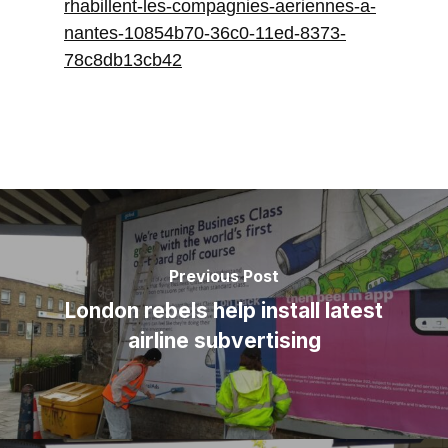
rhabillent-les-compagnies-aeriennes-a-
nantes-10854b70-36c0-11ed-8373-
78c8db13cb42
Previous Post
London rebels help install latest
airline subvertising