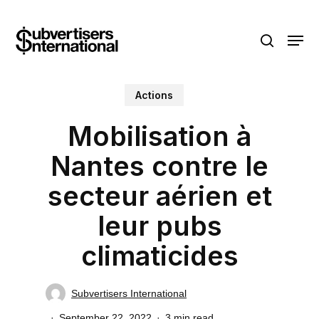
Skip
Menu
to
search
main
content
Actions
Mobilisation à
Nantes contre le
secteur aérien et
leur pubs
climaticides
Subvertisers International
September 22, 2022
3 min read